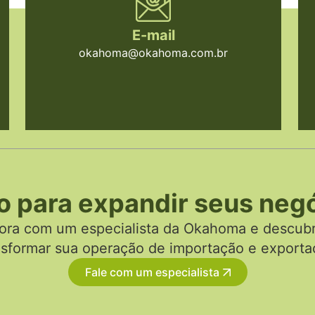
E-mail
okahoma@okahoma.com.br
o para expandir seus neg
gora com um especialista da Okahoma e descub
nsformar sua operação de importação e exporta
Fale com um especialista