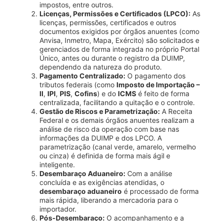
impostos, entre outros.
Licenças, Permissões e Certificados (LPCO):
As
licenças, permissões, certificados e outros
documentos exigidos por órgãos anuentes (como
Anvisa, Inmetro, Mapa, Exército) são solicitados e
gerenciados de forma integrada no próprio Portal
Único, antes ou durante o registro da DUIMP,
dependendo da natureza do produto.
Pagamento Centralizado:
O pagamento dos
tributos federais (como
Imposto de Importação –
II
,
IPI
,
PIS
,
Cofins
) e do
ICMS
é feito de forma
centralizada, facilitando a quitação e o controle.
Gestão de Riscos e Parametrização:
A Receita
Federal e os demais órgãos anuentes realizam a
análise de risco da operação com base nas
informações da DUIMP e dos LPCO. A
parametrização (canal verde, amarelo, vermelho
ou cinza) é definida de forma mais ágil e
inteligente.
Desembaraço Aduaneiro:
Com a análise
concluída e as exigências atendidas, o
desembaraço aduaneiro
é processado de forma
mais rápida, liberando a mercadoria para o
importador.
Pós-Desembaraço:
O acompanhamento e a