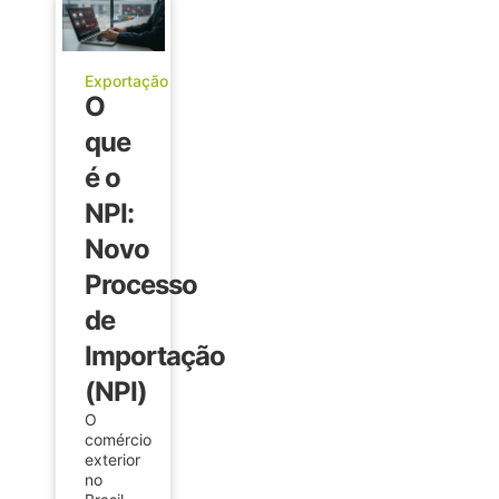
Exportação
O
que
é o
NPI:
Novo
Processo
de
Importação
(NPI)
O
comércio
exterior
no