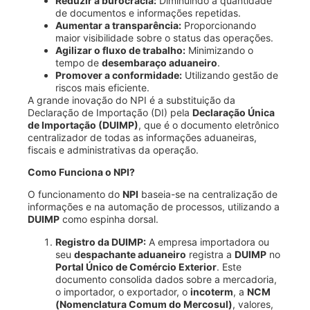
Reduzir a burocracia:
Diminuindo a quantidade
de documentos e informações repetidas.
Aumentar a transparência:
Proporcionando
maior visibilidade sobre o status das operações.
Agilizar o fluxo de trabalho:
Minimizando o
tempo de
desembaraço aduaneiro
.
Promover a conformidade:
Utilizando gestão de
riscos mais eficiente.
A grande inovação do NPI é a substituição da
Declaração de Importação (DI) pela
Declaração Única
de Importação (DUIMP)
, que é o documento eletrônico
centralizador de todas as informações aduaneiras,
fiscais e administrativas da operação.
Como Funciona o NPI?
O funcionamento do
NPI
baseia-se na centralização de
informações e na automação de processos, utilizando a
DUIMP
como espinha dorsal.
Registro da DUIMP:
A empresa importadora ou
seu
despachante aduaneiro
registra a
DUIMP
no
Portal Único de Comércio Exterior
. Este
documento consolida dados sobre a mercadoria,
o importador, o exportador, o
incoterm
, a
NCM
(Nomenclatura Comum do Mercosul)
, valores,